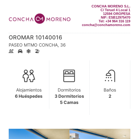
CONCHA MORENO S.L.
C/ Teruel 4 Local 1
12594 OROPESA
NIF: ESB12975470
Tel: +34 964 316 119
concha@conchamoreno.com
OROMAR 10140016
PASEO MTMO CONCHA, 36
🏖️
Alojamientos
Dormitorios
Baños
6 Huéspedes
3 Dormitorios
2
5 Camas