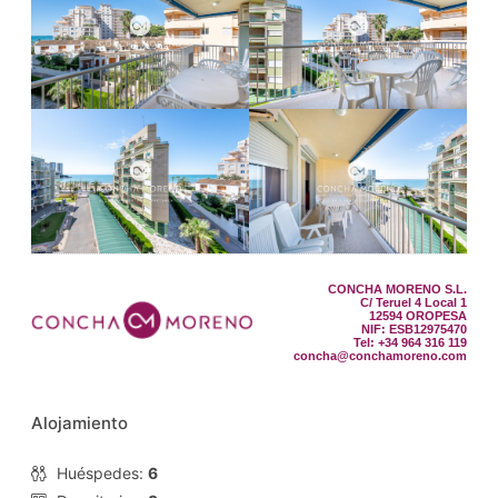
CONCHA MORENO S.L.
C/ Teruel 4 Local 1
12594 OROPESA
NIF: ESB12975470
Tel: +34 964 316 119
concha@conchamoreno.com
Alojamiento
Huéspedes:
6