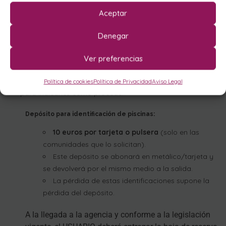
Aceptar
El horario de recogida de llaves es en nuestras oficinas
de 17:00 a 20:00.
Denegar
Antes de las 17:00 el alojamiento no estará disponible.
Si llegan más tarde de las 20:00 o en domingo,
Ver preferencias
disponemos de buzones con código donde podremos
depositarles las llaves. Pónganse en contacto con nosotros
Política de cookies
Política de Privacidad
Aviso Legal
para indicarles cómo proceder.
Depósito para identificación de piscinas:
10 euros por tarjeta o pulsera
(solo en las
comunidades que lo solicitan).
Este depósito se abonará en metálico/tarjeta y
se devolverá por el mismo medio a la salida.
La pérdida de estas identificaciones supone la
pérdida del depósito.
A la llegada a la agencia y conforme a la legislación