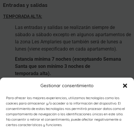
Entradas y salidas
TEMPORADA ALTA:
Las entradas y salidas se realizarán siempre de
sábado a sábado excepto en algunos apartamentos de
la zona Les Amplaries que también será de lunes a
lunes (viene especificado en cada apartamento).
Estancia mínima 7 noches (exceptuando Semana
Santa que son mínimo 3 noches de
temporada alta).
Las reservas de 14 días o más, incluyen un
13% de
Gestionar consentimiento
descuento en el precio.
Para ofrecer las mejores experiencias, utilizamos tecnologías como las
TEMPORADA BAJA:
cookies para almacenar y/o acceder a la información del dispositivo. El
consentimiento de estas tecnologías nos permitirá procesar datos como el
De lunes a viernes (cualquier día).
comportamiento de navegación o las identificaciones únicas en este sitio.
No consentir o retirar el consentimiento, puede afectar negativamente a
Estancia mínima 7 días
ciertas características y funciones.
ENTRADAS
: