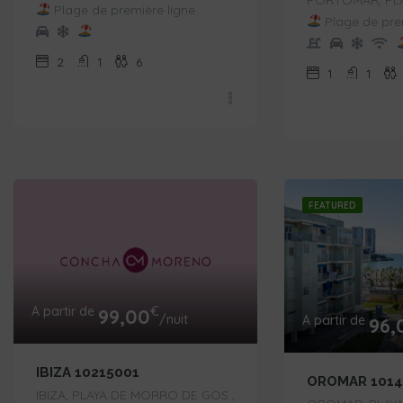
Plage de première ligne
Plage de prem
2
1
6
1
1
FEATURED
A partir de
€
99,00
/nuit
A partir de
96,
IBIZA 10215001
OROMAR 1014
IBIZA, PLAYA DE MORRO DE GOS ,