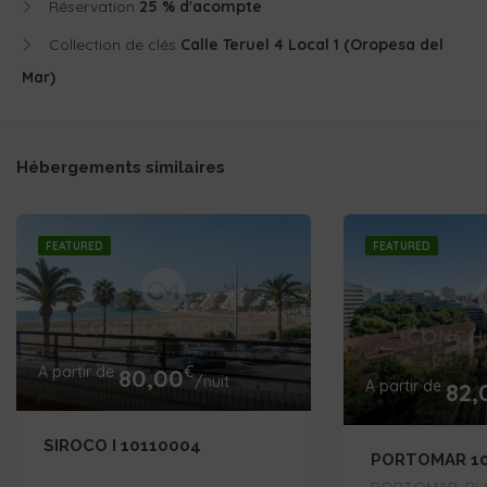
Réservation
25 % d'acompte
Collection de clés
Calle Teruel 4 Local 1 (Oropesa del
Mar)
Hébergements similaires
FEATURED
FEATURED
A partir de
€
80,00
/nuit
A partir de
82,
SIROCO I 10110004
PORTOMAR 10
PORTOMAR, PLA