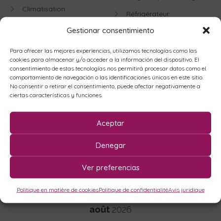
Climatisation
Réfrigérateur
Four
Gestionar consentimiento
Télévision
Fournitures
Télévision par satellite
Para ofrecer las mejores experiencias, utilizamos tecnologías como las
cookies para almacenar y/o acceder a la información del dispositivo. El
Fronton
Terrain de jeux
consentimiento de estas tecnologías nos permitirá procesar datos como el
comportamiento de navegación o las identificaciones únicas en este sitio.
Jardín
Vue sur la mer
No consentir o retirar el consentimiento, puede afectar negativamente a
Kit de courtoisie
ciertas características y funciones.
Wifi
Lave-vaisselle
Aceptar
Le fer
Denegar
Disponibilité
Ver preferencias
Politique en matière de cookies
Politique de confidentialité
Avis juridique
août
2026