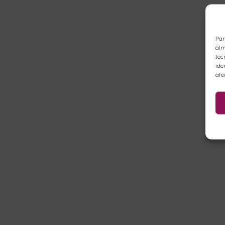
Par
alm
tec
ide
afe