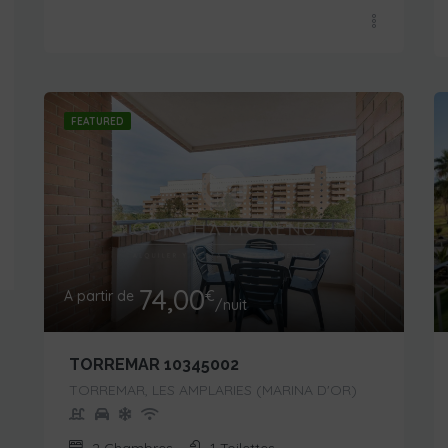
FEATURED
74,00
A partir de
€
/nuit
TORREMAR 10345002
TORREMAR, LES AMPLARIES (MARINA D'OR)
2
Chambres
1
Toilettes