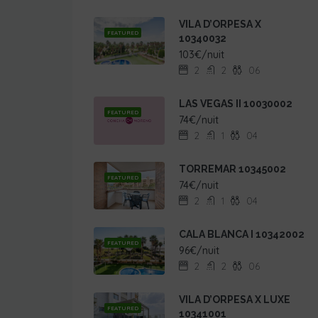
VILA D’ORPESA X
FEATURED
10340032
103€/nuit
2
2
06
LAS VEGAS II 10030002
FEATURED
74€/nuit
2
1
04
TORREMAR 10345002
FEATURED
74€/nuit
2
1
04
CALA BLANCA I 10342002
FEATURED
96€/nuit
2
2
06
VILA D’ORPESA X LUXE
FEATURED
10341001