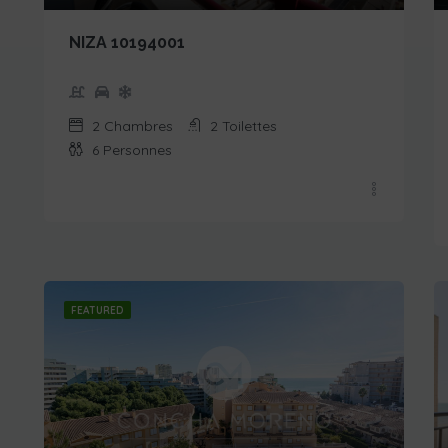
NIZA 10194001
2
Chambres
2
Toilettes
6
Personnes
FEATURED