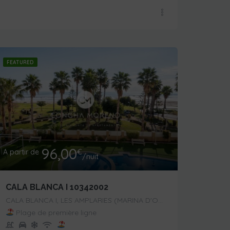
FEATURED
96,00
A partir de
€
/nuit
CALA BLANCA I 10342002
CALA BLANCA I, LES AMPLARIES (MARINA D'OR),
Plage de première ligne