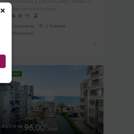
COSTA MARINA II, LES AMPLARIES (MARINA D'OR),
Plage de première ligne
2
Chambres
2
Toilettes
6
Personnes
FEATURED
96,00
A partir de
€
/nuit