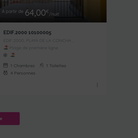
64,00
A partir de
€
/nuit
EDIF.2000 10100005
EDIF.2000, PLAYA DE LA CONCHA ,
Plage de première ligne
1
Chambres
1
Toilettes
4
Personnes
e