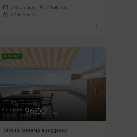
2
Chambres
2
Toilettes
6
Personnes
FEATURED
96,00
A partir de
€
/nuit
COSTA MARINA II 10331002