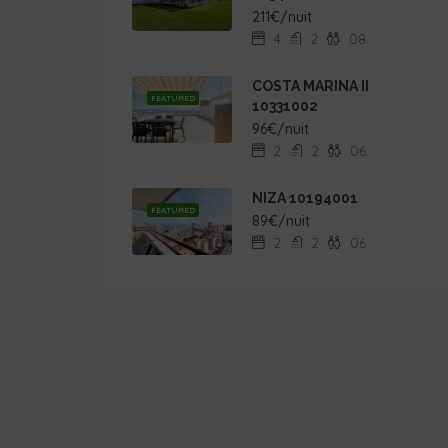
211€/nuit
4
2
08
COSTA MARINA II
FEATURED
10331002
96€/nuit
2
2
06
NIZA 10194001
FEATURED
89€/nuit
2
2
06