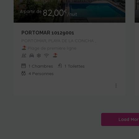
82,00
A partir de
€
/nuit
PORTOMAR 10129001
PORTOMAR, PLAYA DE LA CONCHA ,
Plage de première ligne
1
Chambres
1
Toilettes
4
Personnes
Load Mor