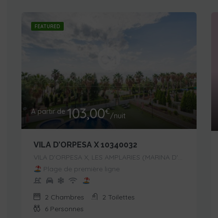
FEATURED
103,00
A partir de
€
/nuit
VILA D’ORPESA X 10340032
VILA D'ORPESA X, LES AMPLARIES (MARINA D'OR),
Plage de première ligne
2
Chambres
2
Toilettes
6
Personnes