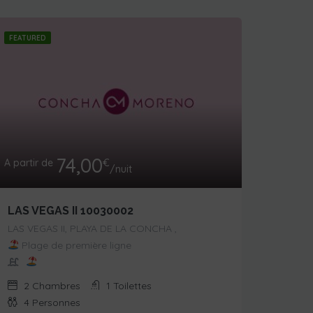
FEATURED
74,00
A partir de
€
/nuit
LAS VEGAS II 10030002
LAS VEGAS II, PLAYA DE LA CONCHA ,
Plage de première ligne
2
Chambres
1
Toilettes
4
Personnes