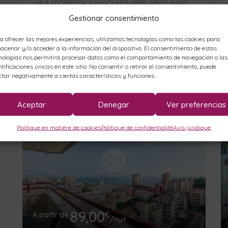
VILA D'ORPESA X LUJO, LES AMPLARIES (MARINA D'OR),
Plage de première ligne
Gestionar consentimiento
a ofrecer las mejores experiencias, utilizamos tecnologías como las cookies para
4
Chambres
2
Toilettes
acenar y/o acceder a la información del dispositivo. El consentimiento de estas
8
Personnes
nologías nos permitirá procesar datos como el comportamiento de navegación o las
ntificaciones únicas en este sitio. No consentir o retirar el consentimiento, puede
ctar negativamente a ciertas características y funciones.
Aceptar
Denegar
Ver preferencias
FEATURED
Politique en matière de cookies
Politique de confidentialité
Avis juridique
89,00
A partir de
€
/nuit