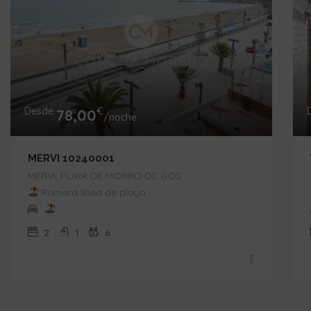
Desde
€
78,00
/noche
MERVI 10240001
MERVI, PLAYA DE MORRO DE GOS ,
Primera línea de playa
2
1
6