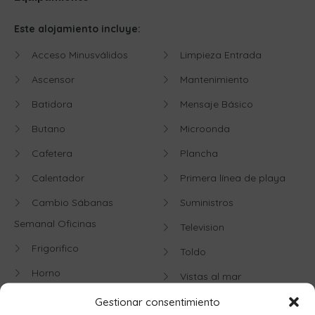
Este alojamiento incluye:
Acceso Minusválidos
Limpieza Entrada
Ascensor
Mantenimiento
Batidora
Mensaje Básico
Butano
Microonda
Cafetera
Plancha
Calentador
Primera línea de playa
Cambio Sábanas
Suministros
Semanal Oficinas
Television
Frigorifico
Toldo
Horno
Vistas al mar
Kit de Cortesía
Gestionar consentimiento