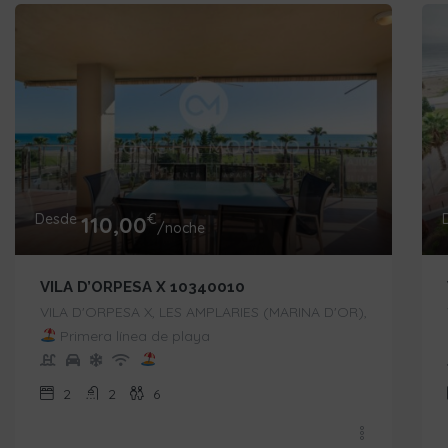
Desde
€
110,00
/noche
VILA D’ORPESA X 10340010
VILA D'ORPESA X, LES AMPLARIES (MARINA D'OR),
Primera línea de playa
2
2
6