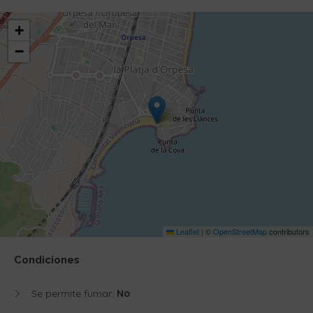
+
−
Leaflet
|
©
OpenStreetMap
contributors
Condiciones
Se permite fumar:
No