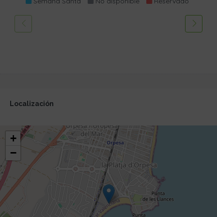
Semana Santa
No disponible
Reservado
Localización
+
−