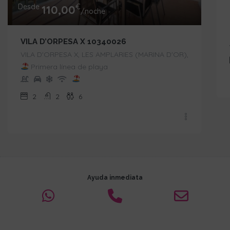
Desde
€
110,00
/noche
VILA D’ORPESA X 10340026
VILA D'ORPESA X, LES AMPLARIES (MARINA D'OR),
Primera línea de playa
2
2
6
Ayuda inmediata