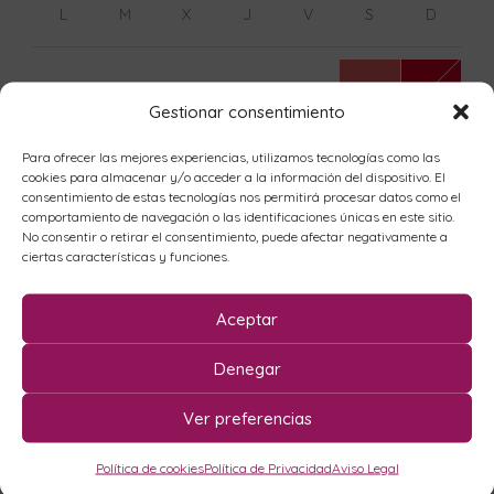
L
M
X
J
V
S
D
1
2
Gestionar consentimiento
3
4
5
6
7
8
9
Para ofrecer las mejores experiencias, utilizamos tecnologías como las
cookies para almacenar y/o acceder a la información del dispositivo. El
consentimiento de estas tecnologías nos permitirá procesar datos como el
10
11
12
13
14
15
16
comportamiento de navegación o las identificaciones únicas en este sitio.
No consentir o retirar el consentimiento, puede afectar negativamente a
ciertas características y funciones.
17
18
19
20
21
22
23
Aceptar
24
25
26
27
28
29
30
Denegar
31
Ver preferencias
septiembre
2026
Política de cookies
Política de Privacidad
Aviso Legal