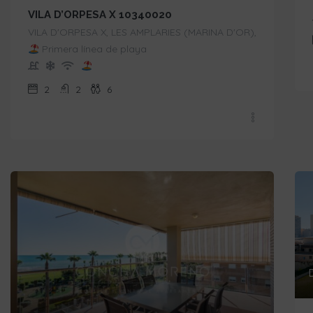
VILA D’ORPESA X 10340020
VILA D'ORPESA X, LES AMPLARIES (MARINA D'OR),
Primera línea de playa
2
2
6