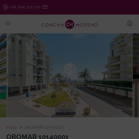
+34 964 316 119
Inicio
OROMAR 10140001
OROMAR 10140001