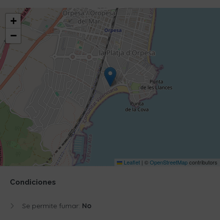
+
−
Leaflet
|
©
OpenStreetMap
contributors
Condiciones
Se permite fumar:
No