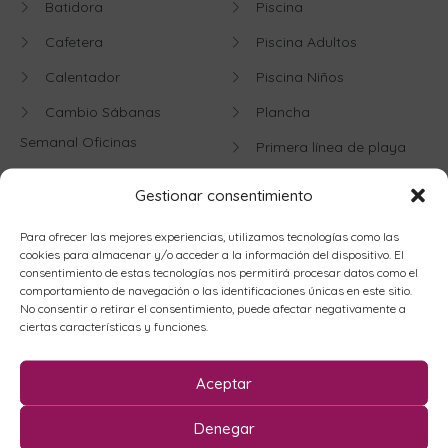
Batidora
Piscina
Cafetera
Piscina Adultos
Calentador
Piscina Niños
Cambio Sábanas
Plancha
Semanal Oficinas
Primera línea de playa
Frigorifico
Sofá Cama
Gestionar consentimiento
Futbito
Suministros
Para ofrecer las mejores experiencias, utilizamos tecnologías como las
Horno
Television
cookies para almacenar y/o acceder a la información del dispositivo. El
consentimiento de estas tecnologías nos permitirá procesar datos como el
Jardín
Toldo
comportamiento de navegación o las identificaciones únicas en este sitio.
No consentir o retirar el consentimiento, puede afectar negativamente a
Kit de Cortesía
Vistas al mar
ciertas características y funciones.
Lavadora
Wifi
Aceptar
Limpieza Entrada
Zona Deportiva
Mantenimiento
Denegar