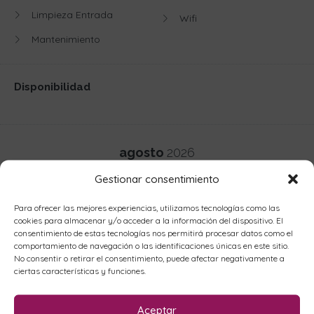
Limpieza Entrada
Wifi
Mantenimiento
Disponibilidad
agosto
2026
Gestionar consentimiento
L
M
X
J
V
S
D
Para ofrecer las mejores experiencias, utilizamos tecnologías como las
cookies para almacenar y/o acceder a la información del dispositivo. El
1
2
consentimiento de estas tecnologías nos permitirá procesar datos como el
comportamiento de navegación o las identificaciones únicas en este sitio.
No consentir o retirar el consentimiento, puede afectar negativamente a
ciertas características y funciones.
3
4
5
6
7
8
9
Aceptar
10
11
12
13
14
15
16