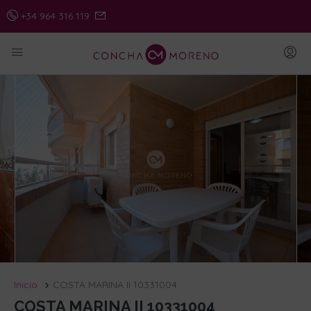
+34 964 316 119
Inicio
COSTA MARINA II 10331004
COSTA MARINA II 10331004