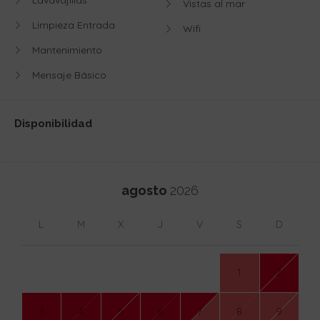
Lavavajillas
Vistas al mar
Limpieza Entrada
Wifi
Mantenimiento
Mensaje Básico
Disponibilidad
agosto
2026
L
M
X
J
V
S
D
1
2
3
4
5
6
7
8
9