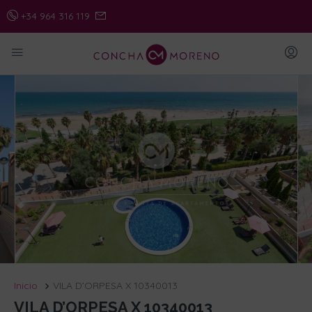
+34 964 316 119
Inicio
VILA D’ORPESA X 10340013
VILA D’ORPESA X 10340013