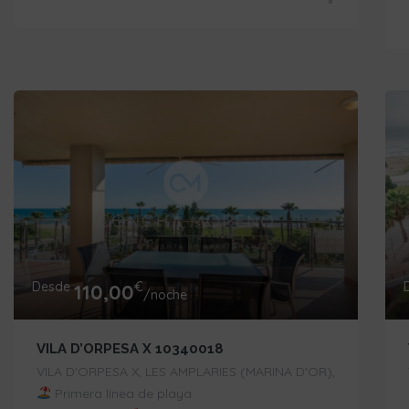
Desde
€
110,00
/noche
VILA D’ORPESA X 10340018
VILA D'ORPESA X, LES AMPLARIES (MARINA D'OR),
Primera línea de playa