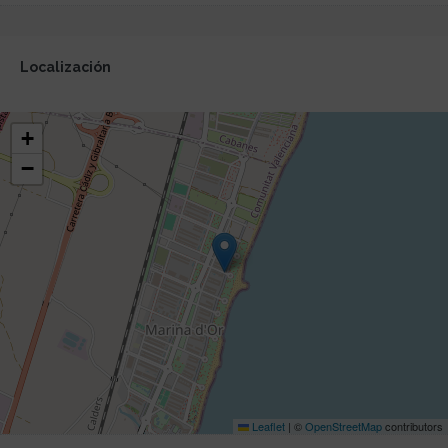
Localización
+
−
Leaflet
|
©
OpenStreetMap
contributors