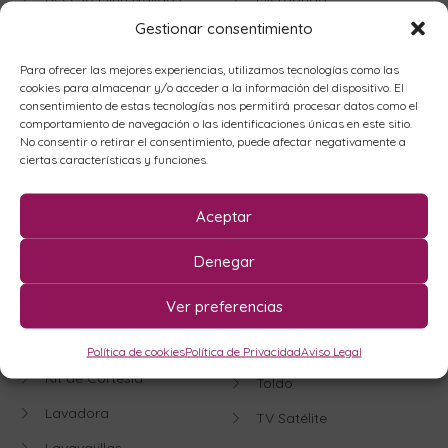
Gestionar consentimiento
Aire Acondicionado
Parking
Ascensor
Parque Infantil
Para ofrecer las mejores experiencias, utilizamos tecnologías como las
cookies para almacenar y/o acceder a la información del dispositivo. El
Batidora
Piscina
consentimiento de estas tecnologías nos permitirá procesar datos como el
comportamiento de navegación o las identificaciones únicas en este sitio.
Cafetera
Piscina Adultos
No consentir o retirar el consentimiento, puede afectar negativamente a
ciertas características y funciones.
Calentador
Piscina Niños
Cambio Sábanas
Plancha
Aceptar
Semanal Oficinas
Primera línea de playa
Denegar
Frigorifico
Sofá Cama
Ver preferencias
Horno
Suministros
Jardín
Television
Política de cookies
Política de Privacidad
Aviso Legal
Kit de Cortesía
Toldo
Lavadora
TV Satélite