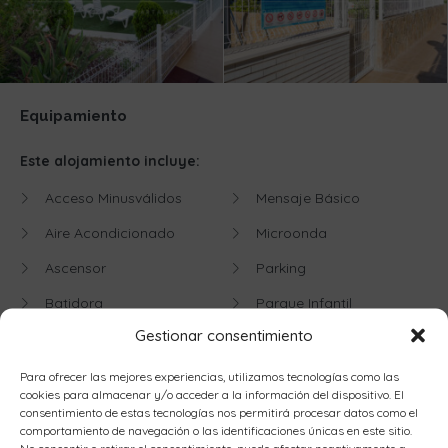
Equipamiento
Este alojamiento incluye:
Acceso Minusválidos
Mensaje Básico
Aire Acondicionado
Microonda
Ascensor
Parking
Batidora
Parque Infantil
Gestionar consentimiento
Cafetera
Piscina
Calentador
Piscina Adultos
Para ofrecer las mejores experiencias, utilizamos tecnologías como las
cookies para almacenar y/o acceder a la información del dispositivo. El
Cambio Sábanas
Piscina Niños
consentimiento de estas tecnologías nos permitirá procesar datos como el
comportamiento de navegación o las identificaciones únicas en este sitio.
Semanal Oficinas
Plancha
No consentir o retirar el consentimiento, puede afectar negativamente a