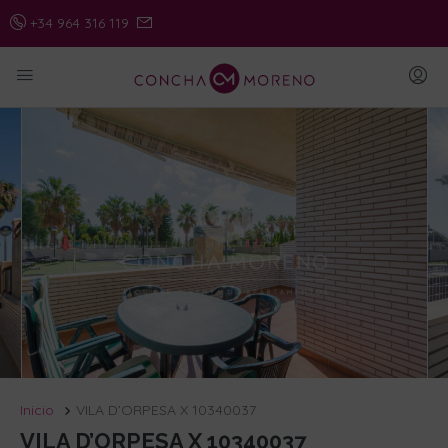
+34 964 316 119
Inicio
VILA D’ORPESA X 10340037
VILA D’ORPESA X 10340037