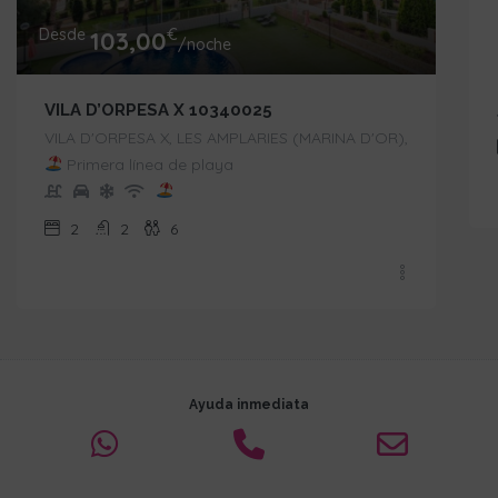
Desde
€
103,00
/noche
VILA D’ORPESA X 10340025
VILA D'ORPESA X, LES AMPLARIES (MARINA D'OR),
Primera línea de playa
2
2
6
Ayuda inmediata