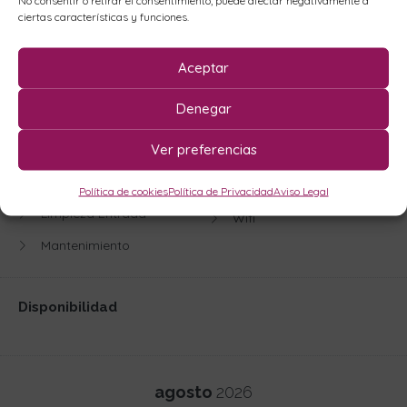
ciertas características y funciones.
Frigorifico
Primera línea de playa
Horno
Sofá Cama
Aceptar
Jardín
Suministros
Denegar
Kit de Cortesía
Television
Ver preferencias
Lavadora
Toldo
Lavavajillas
TV Satélite
Política de cookies
Política de Privacidad
Aviso Legal
Limpieza Entrada
Wifi
Mantenimiento
Disponibilidad
agosto
2026