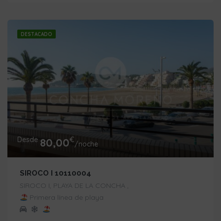
DESTACADO
Desde
€
80,00
/noche
SIROCO I 10110004
SIROCO I, PLAYA DE LA CONCHA ,
Primera línea de playa