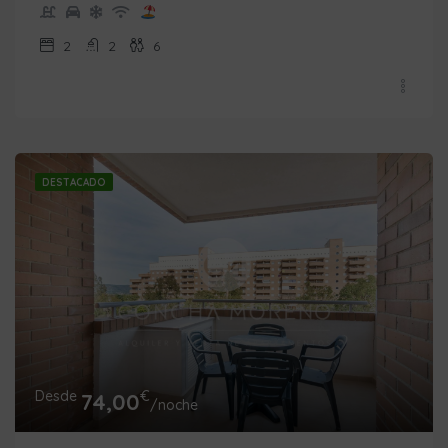
2
2
6
DESTACADO
Desde
€
74,00
/noche