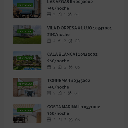
LAS VEGAS II 10030002
DESTACADO
74€/noche
2
1
04
VILA D’ORPESA X LUJO 10341001
DESTACADO
211€/noche
4
2
08
CALA BLANCA I 10342002
DESTACADO
96€/noche
2
2
06
TORREMAR 10345002
DESTACADO
74€/noche
2
1
04
COSTA MARINA II 10331002
DESTACADO
96€/noche
2
2
06