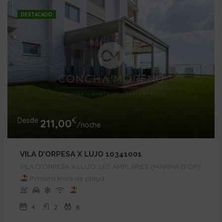
DESTACADO
Desde
€
211,00
/noche
VILA D’ORPESA X LUJO 10341001
VILA D'ORPESA X LUJO, LES AMPLARIES (MARINA D'OR),
Primera línea de playa
4
2
8