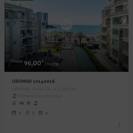
Desde
€
96,00
/noche
OROMAR 10140016
OROMAR, PLAYA DE LA CONCHA ,
Primera línea de playa
3
2
6