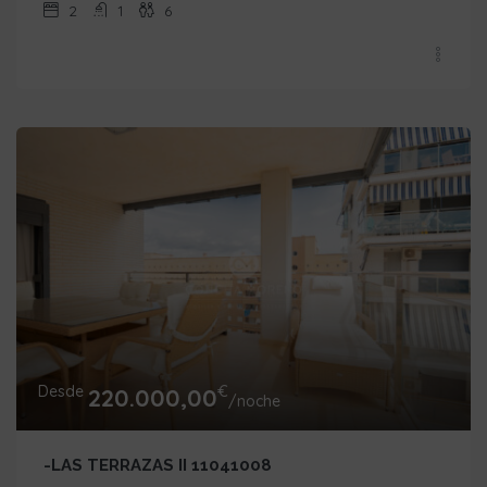
2
1
6
Desde
€
220.000,00
/noche
-LAS TERRAZAS II 11041008