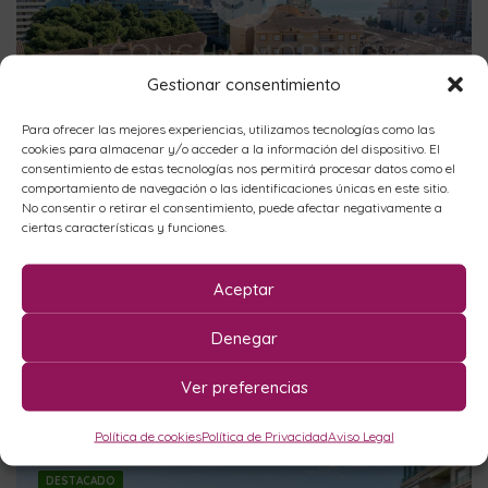
Gestionar consentimiento
Para ofrecer las mejores experiencias, utilizamos tecnologías como las
Desde
€
82,00
cookies para almacenar y/o acceder a la información del dispositivo. El
/noche
consentimiento de estas tecnologías nos permitirá procesar datos como el
comportamiento de navegación o las identificaciones únicas en este sitio.
No consentir o retirar el consentimiento, puede afectar negativamente a
PORTOMAR 10129001
ciertas características y funciones.
PORTOMAR, PLAYA DE LA CONCHA ,
Primera línea de playa
Aceptar
1
1
4
Denegar
Ver preferencias
Política de cookies
Política de Privacidad
Aviso Legal
DESTACADO