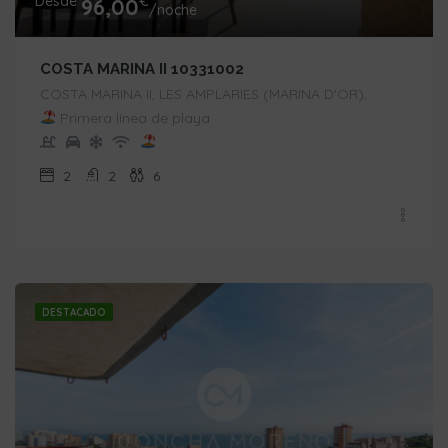
Desde
€
96,00
/noche
COSTA MARINA II 10331002
COSTA MARINA II, LES AMPLARIES (MARINA D'OR),
Primera línea de playa
2
2
6
DESTACADO