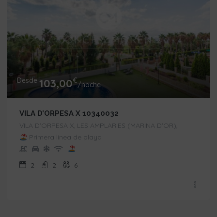
Desde
€
103,00
/noche
VILA D’ORPESA X 10340032
VILA D'ORPESA X, LES AMPLARIES (MARINA D'OR),
Primera línea de playa
2
2
6