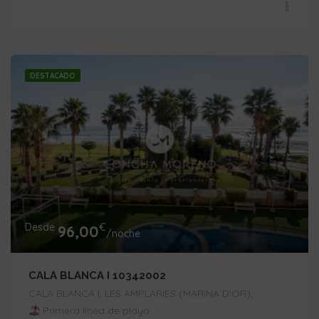
DESTACADO
Desde
€
96,00
/noche
CALA BLANCA I 10342002
CALA BLANCA I, LES AMPLARIES (MARINA D'OR),
Primera línea de playa