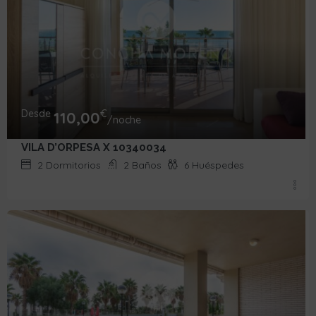
Desde
€
110,00
/noche
VILA D’ORPESA X 10340034
2
Dormitorios
2
Baños
6
Huéspedes