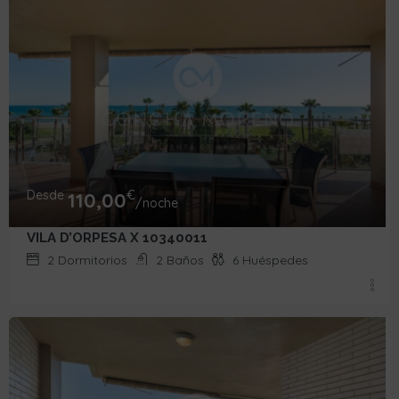
Desde
€
110,00
/noche
VILA D’ORPESA X 10340011
2
Dormitorios
2
Baños
6
Huéspedes