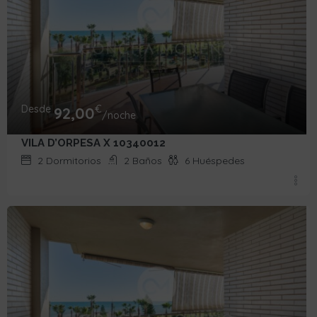
Desde
€
92,00
/noche
VILA D’ORPESA X 10340012
2
Dormitorios
2
Baños
6
Huéspedes