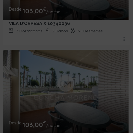
Desde
€
103,00
/noche
VILA D’ORPESA X 10340036
2
Dormitorios
2
Baños
6
Huéspedes
Desde
€
103,00
/noche