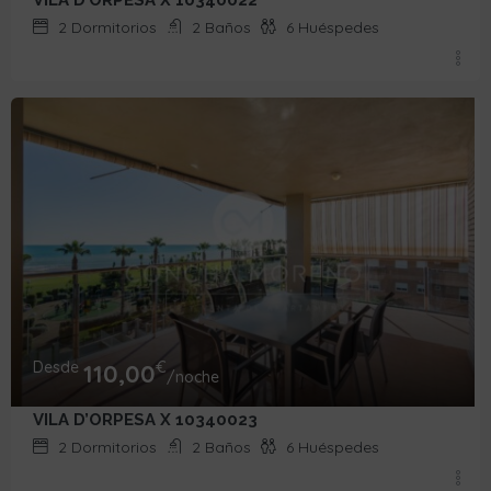
VILA D’ORPESA X 10340022
2
Dormitorios
2
Baños
6
Huéspedes
Desde
€
110,00
/noche
VILA D’ORPESA X 10340023
2
Dormitorios
2
Baños
6
Huéspedes