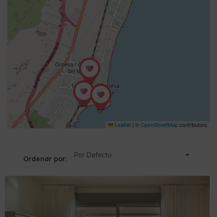
Leaflet
|
©
OpenStreetMap
contributors
Por Defecto
Ordenar por: