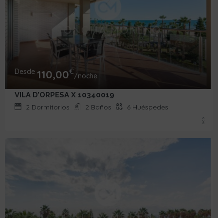
Desde
€
110,00
/noche
VILA D’ORPESA X 10340019
2
Dormitorios
2
Baños
6
Huéspedes