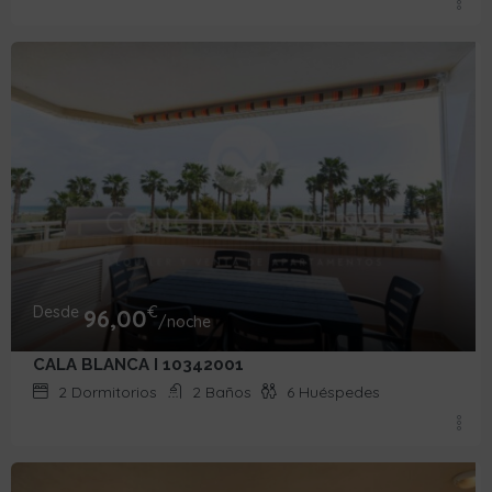
Desde
€
96,00
/noche
CALA BLANCA I 10342001
2
Dormitorios
2
Baños
6
Huéspedes