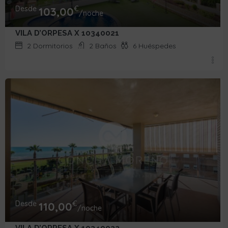
Desde
€
103,00
/noche
VILA D’ORPESA X 10340021
2
Dormitorios
2
Baños
6
Huéspedes
Desde
€
110,00
/noche