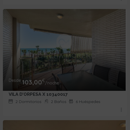
Desde
€
103,00
/noche
VILA D’ORPESA X 10340017
2
Dormitorios
2
Baños
6
Huéspedes