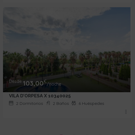
Desde
€
103,00
/noche
VILA D’ORPESA X 10340025
2
Dormitorios
2
Baños
6
Huéspedes