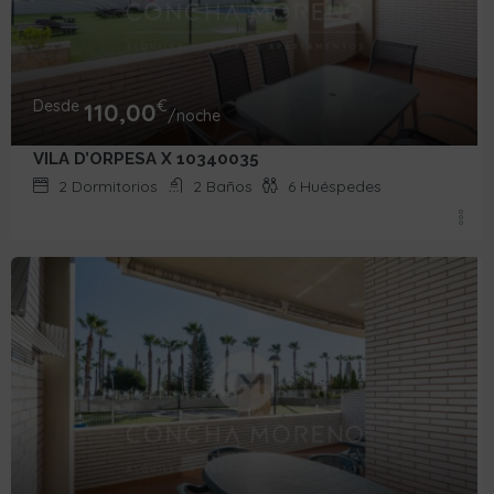
Desde
€
110,00
/noche
VILA D’ORPESA X 10340035
2
Dormitorios
2
Baños
6
Huéspedes