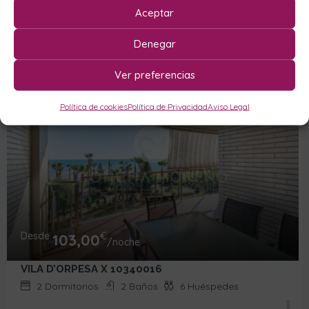
VILA D’ORPESA X 10340015
Aceptar
2
Dormitorios
2
Baños
6
Huéspedes
Denegar
Ver preferencias
Política de cookies
Política de Privacidad
Aviso Legal
Desde
€
103,00
/noche
VILA D’ORPESA X 10340016
2
Dormitorios
2
Baños
6
Huéspedes