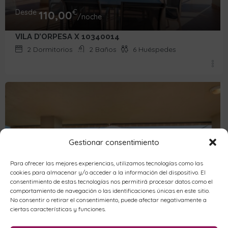
Desde
€
110,00
/noche
VILA D’ORPESA X 10340014
2
Dormitorios
2
Baños
6
Huéspedes
Gestionar consentimiento
Para ofrecer las mejores experiencias, utilizamos tecnologías como las
cookies para almacenar y/o acceder a la información del dispositivo. El
consentimiento de estas tecnologías nos permitirá procesar datos como el
comportamiento de navegación o las identificaciones únicas en este sitio.
No consentir o retirar el consentimiento, puede afectar negativamente a
Desde
€
110,00
ciertas características y funciones.
/noche