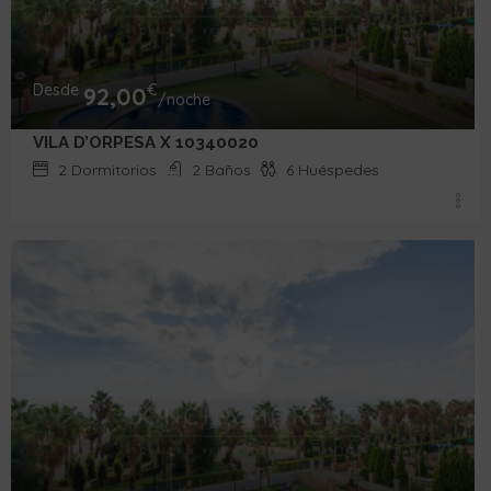
Desde
€
92,00
/noche
VILA D’ORPESA X 10340020
2
Dormitorios
2
Baños
6
Huéspedes