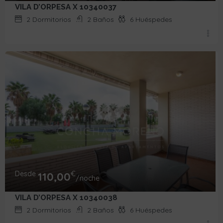
VILA D’ORPESA X 10340037
2
Dormitorios
2
Baños
6
Huéspedes
Desde
€
110,00
/noche
VILA D’ORPESA X 10340038
2
Dormitorios
2
Baños
6
Huéspedes