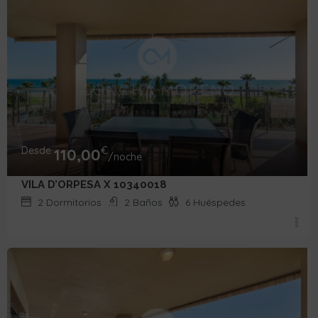
Desde
€
110,00
/noche
VILA D’ORPESA X 10340018
2
Dormitorios
2
Baños
6
Huéspedes