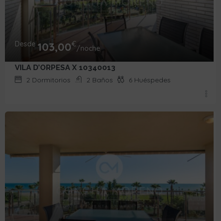
Desde
€
103,00
/noche
VILA D’ORPESA X 10340013
2
Dormitorios
2
Baños
6
Huéspedes